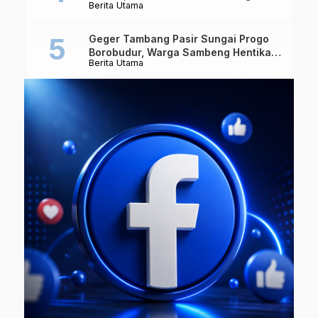
Berita Utama
Masuk Singapura Lagi
Geger Tambang Pasir Sungai Progo
Borobudur, Warga Sambeng Hentikan
Berita Utama
Alat Berat dan Usir Truk