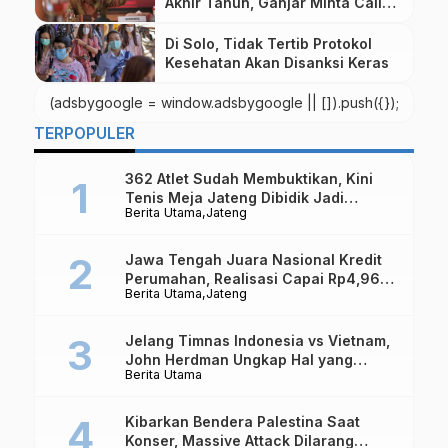
Akhir Tahun, Ganjar Minta Call
Center
Di Solo, Tidak Tertib Protokol
Kesehatan Akan Disanksi Keras
(adsbygoogle = window.adsbygoogle || []).push({});
TERPOPULER
362 Atlet Sudah Membuktikan, Kini
Tenis Meja Jateng Dibidik Jadi
Berita Utama
Jateng
Kekuatan Nasional
Jawa Tengah Juara Nasional Kredit
Perumahan, Realisasi Capai Rp4,96
Berita Utama
Jateng
Triliun
Jelang Timnas Indonesia vs Vietnam,
John Herdman Ungkap Hal yang
Berita Utama
Dipertaruhkan
Kibarkan Bendera Palestina Saat
Konser, Massive Attack Dilarang