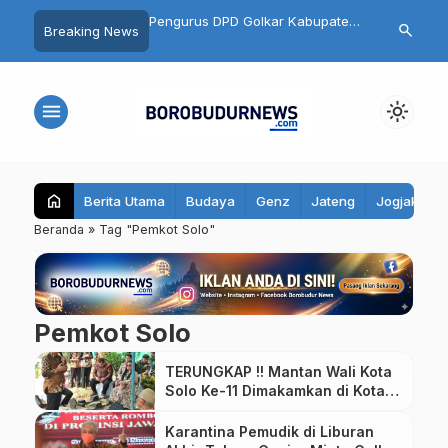
on Kades Ngluwar Catur
Pengurus DPD Golkar Kabupaten
Semarakkan 
search
Breaking News
Memimpin Desa untuk
Magelang Resmi Dikukuhkan,
HK 10K 2026
n Warga, Bukan
Target 7 Kursi di Pemilu 2029
Sedot 10.500
Pangkat
menu
light_mode
home
Berita Utama
Budaya
Genz
Jateng
Jogjakarta
Beranda
»
Tag "Pemkot Solo"
Pemkot Solo
TERUNGKAP !! Mantan Wali Kota
Solo Ke-11 Dimakamkan di Kota
Magelang
Karantina Pemudik di Liburan