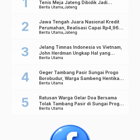
Tenis Meja Jateng Dibidik Jadi
Berita Utama
Jateng
Kekuatan Nasional
Jawa Tengah Juara Nasional Kredit
Perumahan, Realisasi Capai Rp4,96
Berita Utama
Jateng
Triliun
Jelang Timnas Indonesia vs Vietnam,
John Herdman Ungkap Hal yang
Berita Utama
Dipertaruhkan
Geger Tambang Pasir Sungai Progo
Borobudur, Warga Sambeng Hentikan
Berita Utama
Alat Berat dan Usir Truk
Ratusan Warga Gelar Doa Bersama
Tolak Tambang Pasir di Sungai Progo
Berita Utama
Borobudur