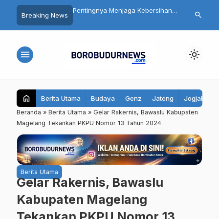
gelang Libatkan
Pentingnya Menjaga Kebersihan
Ribuan Kamp
search
Breaking News
t Luas dalam
Mulut: Kenali Penyebab Halitosis
Dibangun, In
n HUT ke-81 RI
dan Cara Mengatasinya
bagi Ekonomi
menu
light_mode
home
Berita Utama
Budaya
Genz
Jateng
Jogjakarta
Beranda
»
Berita Utama
»
Gelar Rakernis, Bawaslu Kabupaten
Magelang Tekankan PKPU Nomor 13 Tahun 2024
Berita Utama
Gelar Rakernis, Bawaslu
Kabupaten Magelang
Tekankan PKPU Nomor 13