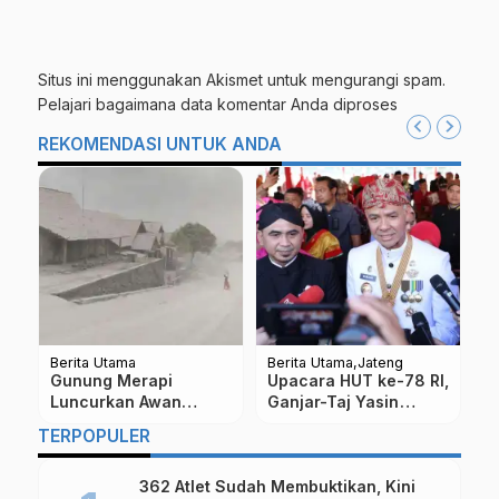
Situs ini menggunakan Akismet untuk mengurangi spam.
Pelajari bagaimana data komentar Anda diproses
REKOMENDASI UNTUK ANDA
Berita Utama
Berita Utama
Be
I,
Bersiaplah Satu Orang
Menurut Primbon
P
Satu Laser di Ketep
Jawa, ini Pekerjaan
P
Pass New Years
yang Cocok Bagi
S
…
TERPOPULER
Pemilik Weton Kamis
M
Pahing
362 Atlet Sudah Membuktikan, Kini