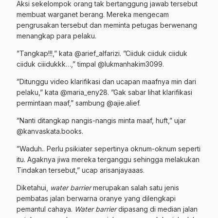
Aksi sekelompok orang tak bertanggung jawab tersebut
membuat warganet berang. Mereka mengecam
pengrusakan tersebut dan meminta petugas berwenang
menangkap para pelaku.
”Tangkap!!!,” kata @arief_alfarizi. ”Ciiduk ciiduk ciiduk
ciiduk ciiidukkk…,” timpal @lukmanhakim3099.
”Ditunggu video klarifikasi dan ucapan maafnya min dari
pelaku,” kata @maria_eny28. ”Gak sabar lihat klarifikasi
permintaan maaf,” sambung @ajie.alief.
”Nanti ditangkap nangis-nangis minta maaf, huft,” ujar
@kanvaskata.books.
”Waduh.. Perlu psikiater sepertinya oknum-oknum seperti
itu. Agaknya jiwa mereka terganggu sehingga melakukan
Tindakan tersebut,” ucap arisanjayaaas.
Diketahui,
water barrier
merupakan salah satu jenis
pembatas jalan berwarna oranye yang dilengkapi
pemantul cahaya.
Water barrier
dipasang di median jalan