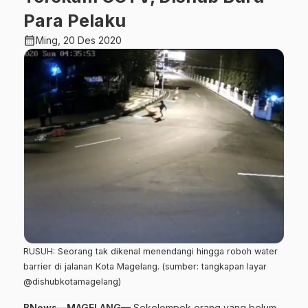
Para Pelaku
calendar_month
Ming, 20 Des 2020
RUSUH: Seorang tak dikenal menendangi hingga roboh water
barrier di jalanan Kota Magelang. (sumber: tangkapan layar
@dishubkotamagelang)
BNews—MAGELANG—
Sekelompok orang yang belum