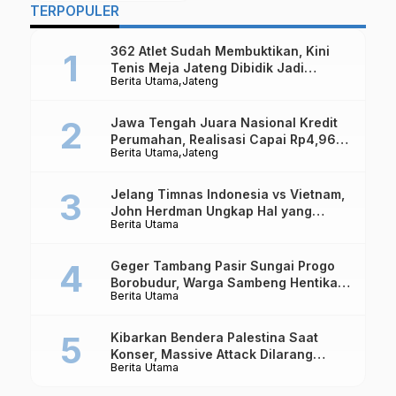
Peringati Sumpah
L
TERPOPULER
Pemuda
362 Atlet Sudah Membuktikan, Kini
Tenis Meja Jateng Dibidik Jadi
Berita Utama
Jateng
Kekuatan Nasional
Jawa Tengah Juara Nasional Kredit
Perumahan, Realisasi Capai Rp4,96
Berita Utama
Jateng
Triliun
Jelang Timnas Indonesia vs Vietnam,
John Herdman Ungkap Hal yang
Berita Utama
Dipertaruhkan
Geger Tambang Pasir Sungai Progo
Borobudur, Warga Sambeng Hentikan
Berita Utama
Alat Berat dan Usir Truk
Kibarkan Bendera Palestina Saat
Konser, Massive Attack Dilarang
Berita Utama
Masuk Singapura Lagi