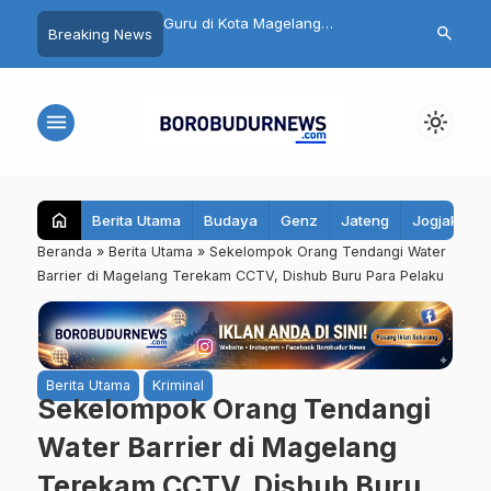
T ke-25, Demokrat
Guru di Kota Magelang
Nekat Jambre
search
Breaking News
Gelar Kerja Bakti dan
Dikenalkan Koding dan AI,
Mogok, Pria 
on di Mungkid
Dukung Proses Pembelajaran
Akhirnya Dita
menu
light_mode
home
Berita Utama
Budaya
Genz
Jateng
Jogjakarta
Beranda
»
Berita Utama
»
Sekelompok Orang Tendangi Water
Barrier di Magelang Terekam CCTV, Dishub Buru Para Pelaku
Berita Utama
Kriminal
Sekelompok Orang Tendangi
Water Barrier di Magelang
Terekam CCTV, Dishub Buru