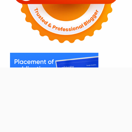
(adsbygoogle = window.adsbygoogle || []).push({});
× Tutup Iklan