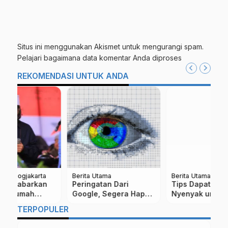
Situs ini menggunakan Akismet untuk mengurangi spam.
Pelajari bagaimana data komentar Anda diproses
REKOMENDASI UNTUK ANDA
Berita Utama
Berita Utama
Be
Peringatan Dari
Tips Dapatkan Tidur
W
Google, Segera Hapus
Nyenyak untuk
K
5 File Ini dari HP
Menjaga Kesehatan
S
TERPOPULER
Android!
L