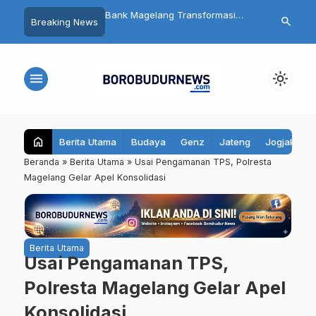
mpung Nelayan Akan
Bank Magelang Transformasi
Siaga Musim
search
Breaking News
 Ini Dampak Besarnya
Jadi Perseroda, Perkuat Tata
Wakapolda J
omi Indonesia
Kelola dan Layanan
Langsung Cek
di Magelang
menu
light_mode
home
Berita Utama
Budaya
Genz
Jateng
Jogjakarta
Beranda
»
Berita Utama
»
Usai Pengamanan TPS, Polresta
Magelang Gelar Apel Konsolidasi
Berita Utama
Usai Pengamanan TPS,
Polresta Magelang Gelar Apel
Konsolidasi