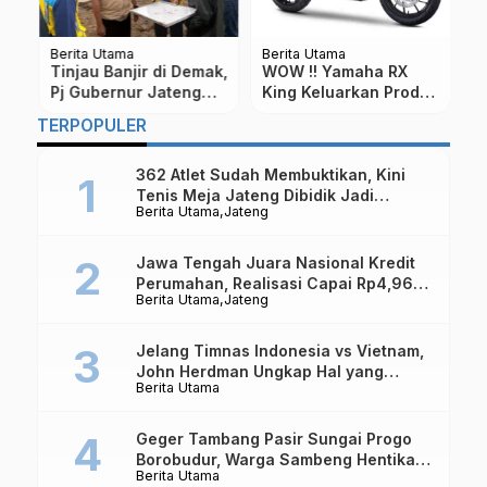
Berita Utama
Berita Utama
Be
Tinjau Banjir di Demak,
WOW !! Yamaha RX
7
Pj Gubernur Jateng
King Keluarkan Produk
R
Pastikan Penanganan
Tahun 2023 Harga 20
M
TERPOPULER
ai
Korban dan Tanggul
Jutaan, ini
Jebol
Spesifikasinya
362 Atlet Sudah Membuktikan, Kini
Tenis Meja Jateng Dibidik Jadi
Berita Utama
Jateng
Kekuatan Nasional
Jawa Tengah Juara Nasional Kredit
Perumahan, Realisasi Capai Rp4,96
Berita Utama
Jateng
Triliun
Jelang Timnas Indonesia vs Vietnam,
John Herdman Ungkap Hal yang
Berita Utama
Dipertaruhkan
Geger Tambang Pasir Sungai Progo
Borobudur, Warga Sambeng Hentikan
Berita Utama
Alat Berat dan Usir Truk