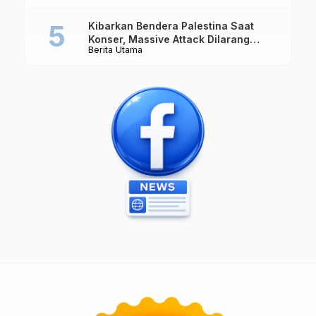
Kibarkan Bendera Palestina Saat
Konser, Massive Attack Dilarang
Berita Utama
Masuk Singapura Lagi