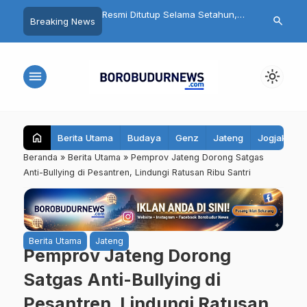
Motor
Resmi Ditutup Selama Setahun,
Fantastis! Program Belonjo
search
Breaking News
Candi Mendut Akan Dipugar
Warung Tonggo Raup Rp203
hingga Punya Atap Lagi
Juta, Bupati Magelang Bidik
Seluruh Kecamatan
menu
light_mode
home
Berita Utama
Budaya
Genz
Jateng
Jogjakarta
Beranda
»
Berita Utama
»
Pemprov Jateng Dorong Satgas
Anti-Bullying di Pesantren, Lindungi Ratusan Ribu Santri
Berita Utama
Jateng
Pemprov Jateng Dorong
Satgas Anti-Bullying di
Pesantren, Lindungi Ratusan