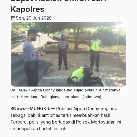
Kapolres
calendar_month
Sen, 29 Jun 2020
BAHAGIA : Aipda Donny langsung sujud syukur. Air matanya
tak terbendung. Bahagianya luar biasa. (istimewa)
BNews—MUNGKID—
Prestasi Aipda Donny Sugiarto
sebagai babinkamtibmas terus membuahkan hasil.
Terbaru
, polisi yang bertugas di Polsek Mertoyudan ini
mendapatkan hadiah umroh.