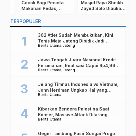
W
Cocok Bagi Pecinta
Masjid Raya Sheikh
HA
Makanan Pedas,
Zayed Solo Dibuka
L
Rekomendasi Lokasi
untuk Umum, Ganjar:
D
Makan Serba Sambal
Mari Kita Jaga
TERPOPULER
G
di Magelang
Bersama
M
362 Atlet Sudah Membuktikan, Kini
J
Tenis Meja Jateng Dibidik Jadi
Berita Utama
Jateng
Kekuatan Nasional
Jawa Tengah Juara Nasional Kredit
Perumahan, Realisasi Capai Rp4,96
Berita Utama
Jateng
Triliun
Jelang Timnas Indonesia vs Vietnam,
John Herdman Ungkap Hal yang
Berita Utama
Dipertaruhkan
Kibarkan Bendera Palestina Saat
Konser, Massive Attack Dilarang
Berita Utama
Masuk Singapura Lagi
Geger Tambang Pasir Sungai Progo