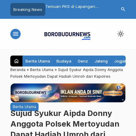
nku Aman, Belajarku
Temuan PKS di Lapangan:
Cuma Belanja
search
Breaking News
95 Santri Al Hidayat
Seragam Gratis Magelang
Ikut Undian Mo
ibekali Edukasi Remaja
Terlambat, Kain Kaku hingga Ada
Mall Magelan
Biaya Jahit
menu
light_mode
home
Berita Utama
Budaya
Genz
Jateng
Jogjakarta
Beranda
»
Berita Utama
»
Sujud Syukur Aipda Donny Anggota
Polsek Mertoyudan Dapat Hadiah Umroh dari Kapolres
Berita Utama
Sujud Syukur Aipda Donny
Anggota Polsek Mertoyudan
Dapat Hadiah Umroh dari