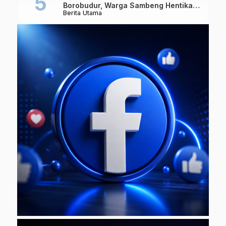
Borobudur, Warga Sambeng Hentikan
Berita Utama
Alat Berat dan Usir Truk