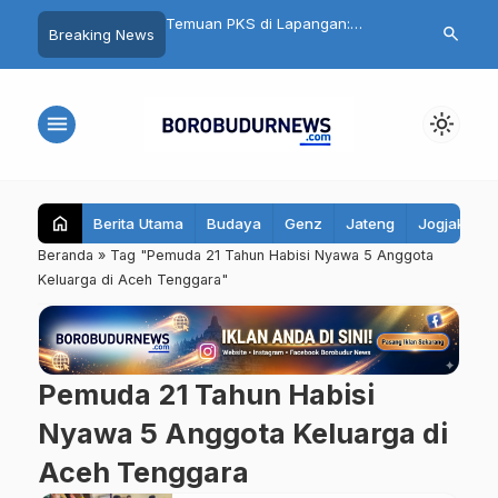
nku Aman, Belajarku
Temuan PKS di Lapangan:
Cuma Belanja
search
Breaking News
95 Santri Al Hidayat
Seragam Gratis Magelang
Ikut Undian Mo
ibekali Edukasi Remaja
Terlambat, Kain Kaku hingga Ada
Mall Magelan
Biaya Jahit
menu
light_mode
home
Berita Utama
Budaya
Genz
Jateng
Jogjakarta
Beranda
»
Tag "Pemuda 21 Tahun Habisi Nyawa 5 Anggota
Keluarga di Aceh Tenggara"
Pemuda 21 Tahun Habisi
Nyawa 5 Anggota Keluarga di
Aceh Tenggara