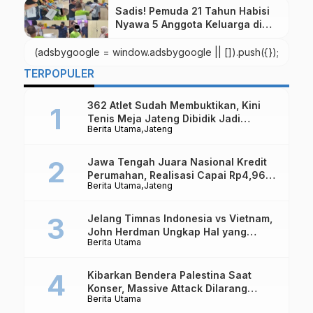
Sadis! Pemuda 21 Tahun Habisi
Nyawa 5 Anggota Keluarga di
Aceh Tenggara
(adsbygoogle = window.adsbygoogle || []).push({});
TERPOPULER
362 Atlet Sudah Membuktikan, Kini
Tenis Meja Jateng Dibidik Jadi
Berita Utama
Jateng
Kekuatan Nasional
Jawa Tengah Juara Nasional Kredit
Perumahan, Realisasi Capai Rp4,96
Berita Utama
Jateng
Triliun
Jelang Timnas Indonesia vs Vietnam,
John Herdman Ungkap Hal yang
Berita Utama
Dipertaruhkan
Kibarkan Bendera Palestina Saat
Konser, Massive Attack Dilarang
Berita Utama
Masuk Singapura Lagi