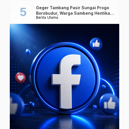
Geger Tambang Pasir Sungai Progo
Borobudur, Warga Sambeng Hentikan
Berita Utama
Alat Berat dan Usir Truk