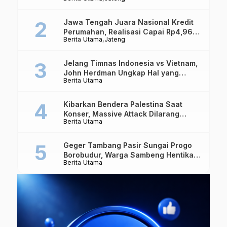
Kekuatan Nasional
Jawa Tengah Juara Nasional Kredit
Perumahan, Realisasi Capai Rp4,96
Berita Utama
Jateng
Triliun
Jelang Timnas Indonesia vs Vietnam,
John Herdman Ungkap Hal yang
Berita Utama
Dipertaruhkan
Kibarkan Bendera Palestina Saat
Konser, Massive Attack Dilarang
Berita Utama
Masuk Singapura Lagi
Geger Tambang Pasir Sungai Progo
Borobudur, Warga Sambeng Hentikan
Berita Utama
Alat Berat dan Usir Truk