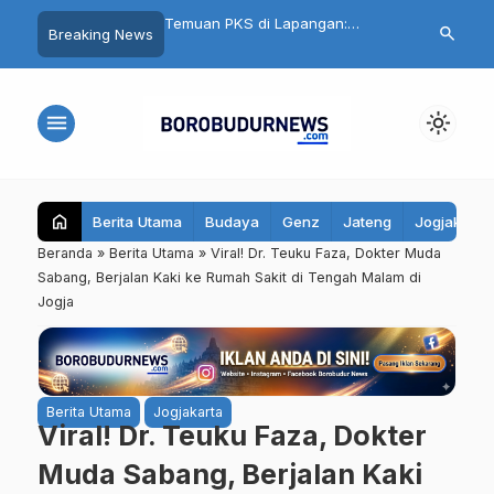
S di Lapangan:
Cuma Belanja Rp100 Ribu, Bisa
PAN Kota Mag
search
Breaking News
ratis Magelang
Ikut Undian Mobil Listrik di Artos
Rapatkan Bar
, Kain Kaku hingga Ada
Mall Magelang
Muhammadiya
t
Rebut 2 Kurs
menu
light_mode
home
Berita Utama
Budaya
Genz
Jateng
Jogjakarta
Beranda
»
Berita Utama
»
Viral! Dr. Teuku Faza, Dokter Muda
Sabang, Berjalan Kaki ke Rumah Sakit di Tengah Malam di
Jogja
Berita Utama
Jogjakarta
Viral! Dr. Teuku Faza, Dokter
Muda Sabang, Berjalan Kaki