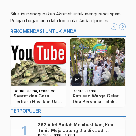
Situs ini menggunakan Akismet untuk mengurangi spam.
Pelajari bagaimana data komentar Anda diproses
REKOMENDASI UNTUK ANDA
photo_camera
6
Berita Utama
Teknologi
Berita Utama
Be
Syarat dan Cara
Ratusan Warga Gelar
I
g,
Terbaru Hasilkan Uang
Doa Bersama Tolak
K
k
AdSense Dari Youtube
Tambang Pasir di
S
TERPOPULER
Sungai Progo
K
Borobudur
362 Atlet Sudah Membuktikan, Kini
Tenis Meja Jateng Dibidik Jadi
Berita Utama
Jateng