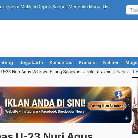
rsangka Mutilasi Depok Saepul: Mengaku Murka Usai
Daftar 8 Do
trakan
Sampaikan 
Jateng
Jogjakarta
Komunitas
Kriminal
Kuliner
Mage
T
 U-23 Nuri Agus Wibowo Hilang Sepekan, Jejak Terakhir Terlacak
as U-23 Nuri Agus