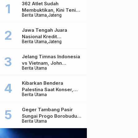
362 Atlet Sudah
Membuktikan, Kini Tenis
Berita Utama
Jateng
Meja Jateng Dibidik Jadi
Kekuatan Nasional
Jawa Tengah Juara
Nasional Kredit
Berita Utama
Jateng
Perumahan, Realisasi
Capai Rp4,96 Triliun
Jelang Timnas Indonesia
vs Vietnam, John
Berita Utama
Herdman Ungkap Hal
yang Dipertaruhkan
Kibarkan Bendera
Palestina Saat Konser,
Berita Utama
Massive Attack Dilarang
Masuk Singapura Lagi
Geger Tambang Pasir
Sungai Progo Borobudur,
Berita Utama
Warga Sambeng Hentikan
Alat Berat dan Usir Truk