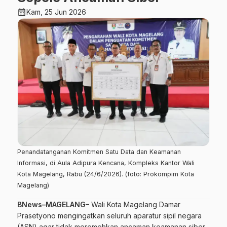
calendar_month
Kam, 25 Jun 2026
Penandatanganan Komitmen Satu Data dan Keamanan
Informasi, di Aula Adipura Kencana, Kompleks Kantor Wali
Kota Magelang, Rabu (24/6/2026). (foto: Prokompim Kota
Magelang)
BNews–MAGELANG–
Wali Kota Magelang Damar
Prasetyono mengingatkan seluruh aparatur sipil negara
(ASN) agar tidak meremehkan ancaman keamanan siber.