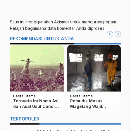
Situs ini menggunakan Akismet untuk mengurangi spam.
Pelajari bagaimana data komentar Anda diproses
REKOMENDASI UNTUK ANDA
Berita Utama
Berita Utama
Be
J
Ternyata Ini Nama Asli
Pemudik Masuk
U
dan Asal Usul Candi
Magelang Wajib
G
es
Borobudur di
Masuk Ruang
B
Magelang
Disinfektan
TERPOPULER
L
J