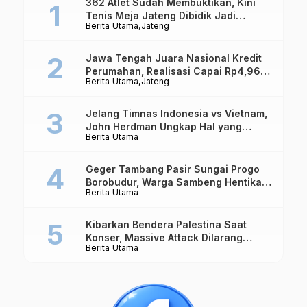
362 Atlet Sudah Membuktikan, Kini
Tenis Meja Jateng Dibidik Jadi
Berita Utama
Jateng
Kekuatan Nasional
Jawa Tengah Juara Nasional Kredit
Perumahan, Realisasi Capai Rp4,96
Berita Utama
Jateng
Triliun
Jelang Timnas Indonesia vs Vietnam,
John Herdman Ungkap Hal yang
Berita Utama
Dipertaruhkan
Geger Tambang Pasir Sungai Progo
Borobudur, Warga Sambeng Hentikan
Berita Utama
Alat Berat dan Usir Truk
Kibarkan Bendera Palestina Saat
Konser, Massive Attack Dilarang
Berita Utama
Masuk Singapura Lagi