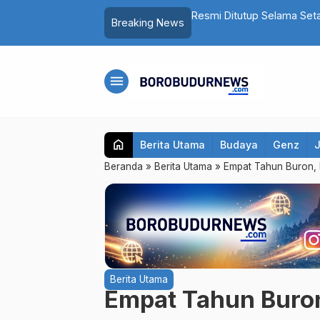
ndut Akan Dipugar hingga Punya Atap
Fantastis! Program Belon
Breaking News
Bidik Seluruh Kecamatan
menu
home
Berita Utama
Budaya
Genz
Beranda
»
Berita Utama
»
Empat Tahun Buron, 
Berita Utama
Empat Tahun Buro