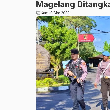
Magelang Ditangka
calendar_month
Kam, 9 Mar 2023