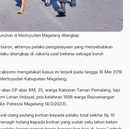
unuhan di Mertoyudan Magelang ditangkap
buron, akhirnya pelaku penganiayaan yang menyebabkan
laku ditangkap di Jakarta saat bekerja sebagai buruh
ksono mengatakan kasus ini terjadi pada tangga 19 Mei 2019
ni Mertoyudan Kabupaten Magelang.
DD alias OP alias BM, 35, warga Kabunan Taman Pemalang, tapi
mi Lerian Hidayat, pria kelahiran 1998 warga Rejowinangun
Mako Polresta Magelang (8/3/2023).
oal utang piutang korban kepada pelaku total sekitar Rp 10
u menagih hutang kepada korban yang sudah satu tahun belum
 pelaku karena pernah bisnis bareng ikan hias di Jogja,” imbuh