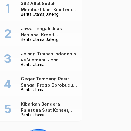
362 Atlet Sudah
Membuktikan, Kini Tenis
Berita Utama
Jateng
Meja Jateng Dibidik Jadi
Kekuatan Nasional
Jawa Tengah Juara
Nasional Kredit
Berita Utama
Jateng
Perumahan, Realisasi
Capai Rp4,96 Triliun
Jelang Timnas Indonesia
vs Vietnam, John
Berita Utama
Herdman Ungkap Hal
yang Dipertaruhkan
Geger Tambang Pasir
Sungai Progo Borobudur,
Berita Utama
Warga Sambeng Hentikan
Alat Berat dan Usir Truk
Kibarkan Bendera
Palestina Saat Konser,
Berita Utama
Massive Attack Dilarang
Masuk Singapura Lagi