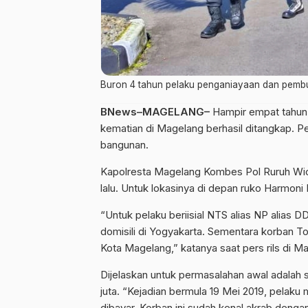
Buron 4 tahun pelaku penganiayaan dan pemb
BNews–MAGELANG–
Hampir empat tahun 
kematian di Magelang berhasil ditangkap. Pe
bangunan.
Kapolresta Magelang Kombes Pol Ruruh Wica
lalu. Untuk lokasinya di depan ruko Harmo
“Untuk pelaku beriisial NTS alias NP alias 
domisili di Yogyakarta. Sementara korban To
Kota Magelang,” katanya saat pers rils di 
Dijelaskan untuk permasalahan awal adalah s
juta. “Kejadian bermula 19 Mei 2019, pelak
dibayar. Korban ini sudah kenal akrab dengan