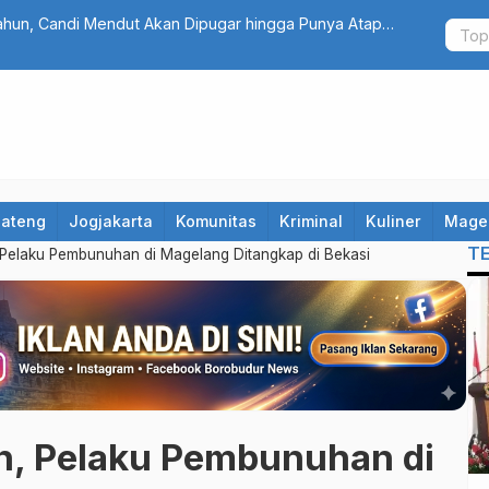
jo Warung Tonggo Raup Rp203 Juta, Bupati Magelang
Terungkap! 
Alasannya
Jateng
Jogjakarta
Komunitas
Kriminal
Kuliner
Mage
T
Pelaku Pembunuhan di Magelang Ditangkap di Bekasi
n, Pelaku Pembunuhan di