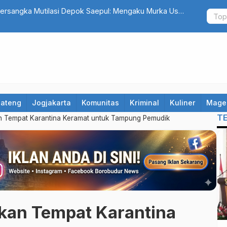
at yang Terseret Polemik Komentar Yurizal, Keluarga
Catat! 10 R
Hindari Jalu
Jateng
Jogjakarta
Komunitas
Kriminal
Kuliner
Mage
T
kan Tempat Karantina Keramat untuk Tampung Pemudik
pkan Tempat Karantina