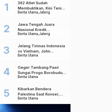
362 Atlet Sudah
Membuktikan, Kini Tenis
Berita Utama
Jateng
Meja Jateng Dibidik Jadi
Kekuatan Nasional
Jawa Tengah Juara
Nasional Kredit
Berita Utama
Jateng
Perumahan, Realisasi
Capai Rp4,96 Triliun
Jelang Timnas Indonesia
vs Vietnam, John
Berita Utama
Herdman Ungkap Hal
yang Dipertaruhkan
Geger Tambang Pasir
Sungai Progo Borobudur,
Berita Utama
Warga Sambeng Hentikan
Alat Berat dan Usir Truk
Kibarkan Bendera
Palestina Saat Konser,
Berita Utama
Massive Attack Dilarang
Masuk Singapura Lagi