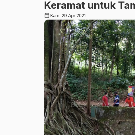
Keramat untuk Ta
calendar_month
Kam, 29 Apr 2021